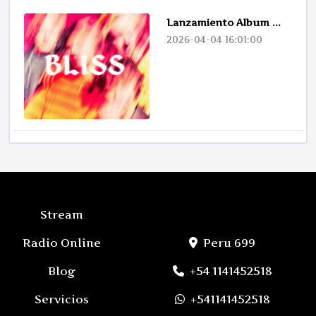
Lanzamiento Album ...
2026-04-04 16:01:00
Stream
Radio Online
Peru 699
Blog
+54 1141452518
Servicios
+541141452518