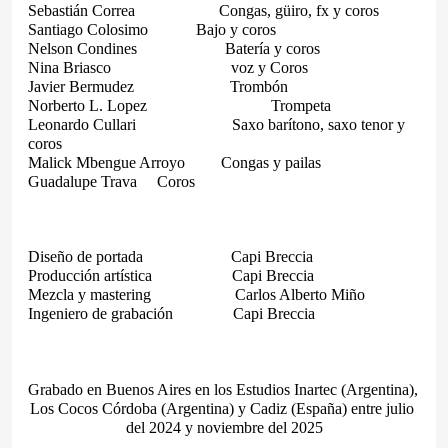
Sebastián Correa                 
Congas, güiro, fx y coros
Santiago Colosimo        
Bajo y coros
Nelson Condines                  
Batería y coros
Nina Briasco                          
voz y Coros
Javier Bermudez                    
Trombón
Norberto L. Lopez                            
Trompeta
Leonardo Cullari                     
Saxo barítono, saxo tenor y 
coros
Malick Mbengue Arroyo     
Congas y pailas
Guadalupe Trava
Coros
Diseño de portada                   
Capi Breccia
Producción artística                 
Capi Breccia
Mezcla y mastering                  
Carlos Alberto Miño
Ingeniero de grabación            
Capi Breccia
Grabado en Buenos Aires en los Estudios Inartec (Argentina), 
Los Cocos Córdoba (Argentina) y Cadiz (España) entre julio 
del 2024 y noviembre del 2025