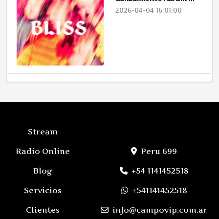
2026-04-04 16:01:00
Stream
Radio Online
Peru 699
Blog
+54 1141452518
Servicios
+541141452518
Clientes
info@campovip.com.ar